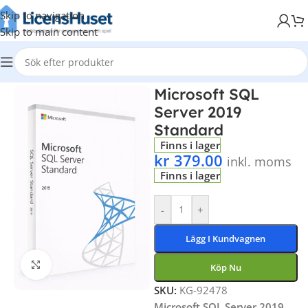
Skip to navigation
Skip to main content
Hem
/
Windows
Microsoft SQL
Server 2019
Standard
Finns i lager
kr
379.00
inkl. moms
Finns i lager
-
+
Lägg I Kundvagnen
Klicka för att förstora
Köp Nu
SKU:
KG-92478
Microsoft SQL Server 2019