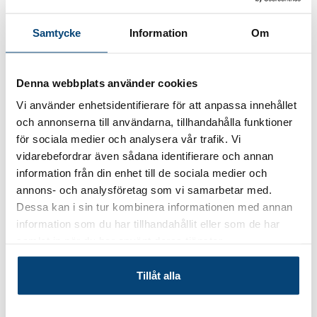
trygg och överskådlig säkerhetslösning.
Paketet ger ett omfattande skydd mot moderna digitala
Samtycke
Information
Om
hot som
virus, ransomware, phishing och annan
skadlig programvara
. Norton arbetar aktivt i
Denna webbplats använder cookies
bakgrunden för att upptäcka och stoppa hot innan de
hinner orsaka skada, vilket ger dig en tryggare vardag
Vi använder enhetsidentifierare för att anpassa innehållet
när du surfar, öppnar e-post, handlar online eller
och annonserna till användarna, tillhandahålla funktioner
använder internetbanken.
för sociala medier och analysera vår trafik. Vi
vidarebefordrar även sådana identifierare och annan
Norton 360 Premium
är särskilt smidigt när flera
information från din enhet till de sociala medier och
enheter ska skyddas samtidigt. Du slipper hantera flera
annons- och analysföretag som vi samarbetar med.
olika säkerhetsprogram och får i stället en samlad
Dessa kan i sin tur kombinera informationen med annan
lösning som gör det enklare att hålla ordning. Oavsett
information som du har tillhandahållit eller som de har
om du vill skydda datorer i hemmet, en kombination av
samlat in när du har använt deras tjänster.
datorer och mobila enheter eller enheter i en mindre
arbetsmiljö får du en stabil säkerhetslösning som är
Tillåt alla
enkel att komma igång med.