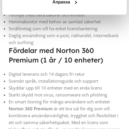
Passar perfekt för:
Anpassa
Familjer med flera datorer och enheter
Hemmakontor med behov av samlad säkerhet
Småföretag som vill ha enkel licenshantering
Daglig användning som e-post, näthandel, internetbank
och surfning
Fördelar med Norton 360
Premium (1 år / 10 enheter)
Digital leverans och 14 dagars fri retur
Svenskt språk, installationsguide och support
Skyddar upp till 10 enheter med en enda licens
Starkt skydd mot virus, ransomware och phishing
En smart lösning för många användare och enheter
Norton 360 Premium
är ett bra val för dig som vill
kombinera användarvänlighet, trygghet och flexibilitet i
ett och samma säkerhetspaket. Med en licens som