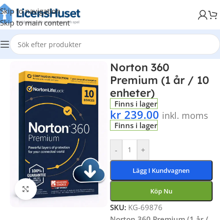
Skip to navigation
Skip to main content
Hem
/
Antivirus & Säkerhet
Norton 360
Premium (1 år / 10
enheter)
Finns i lager
kr
239.00
inkl. moms
Finns i lager
-
+
Lägg I Kundvagnen
Klicka för att förstora
Köp Nu
SKU:
KG-69876
Norton 360 Premium (1 år /