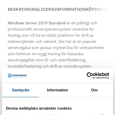
BESKRIVNING
LICENSINFORMATION
KÖPINFORMA
Windows Server 2019 Standard
är ett pålitligt och
professionellt serveroperativsystem utvecklat för
företag som vill ha en stabil plattform för drift av
interna tjänster och nätverk. Det här är en populär
serverutgåva som passar mycket bra för verksamheter
som behöver en trygg lösning för klassiska
serveruppgifter som fil- och utskriftsdelning,
användarhantering och drift av centrala system.
Med
Windows Server 2019 Standard
kan du bygga en
strukturerad IT-infrastruktur som ger bättre kontroll
över användare, åtkomst och resurser i företaget. Den
Samtycke
Information
Om
fungerar utmärkt som grund för tjänster som
Active
Directory
, domänkontrollanter, filserver och andra
viktiga roller som många företag är beroende av i det
Denna webbplats använder cookies
dagliga arbetet. Samtidigt erbjuder den god prestanda