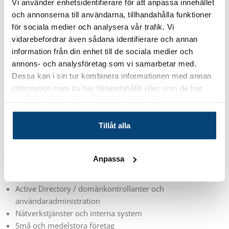
Vi använder enhetsidentifierare för att anpassa innehållet
och hög driftsäkerhet, vilket gör den till ett tryggt val för
och annonserna till användarna, tillhandahålla funktioner
professionella miljöer.
för sociala medier och analysera vår trafik. Vi
vidarebefordrar även sådana identifierare och annan
Den här utgåvan passar särskilt bra för små och
information från din enhet till de sociala medier och
medelstora företag som vill ha en modern men
annons- och analysföretag som vi samarbetar med.
beprövad serverplattform som är enkel att administrera
Dessa kan i sin tur kombinera informationen med annan
och kan skalas efter behov. Oavsett om du sätter upp en
information som du har tillhandahållit eller som de har
ny serverlösning eller uppgraderar en befintlig miljö ger
samlat in när du har använt deras tjänster.
Windows Server 2019 Standard
en stabil och
förutsägbar lösning som håller verksamheten igång.
Tillåt alla
Passar perfekt för:
Anpassa
Avancerade användare
Filserver och delade resurser i företaget
Active Directory / domänkontrollanter och
användaradministration
Nätverkstjänster och interna system
Små och medelstora företag