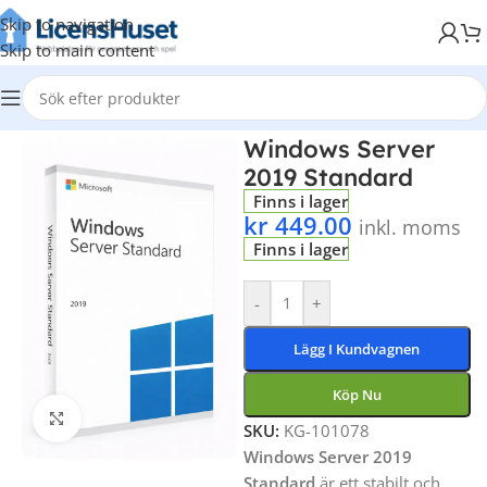
Skip to navigation
Skip to main content
Hem
/
Windows
Windows Server
2019 Standard
Finns i lager
kr
449.00
inkl. moms
Finns i lager
-
+
Lägg I Kundvagnen
Köp Nu
Klicka för att förstora
SKU:
KG-101078
Windows Server 2019
Standard
är ett stabilt och