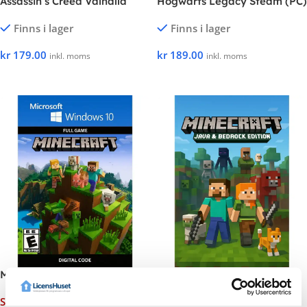
Assassin’s Creed Valhalla
Hogwarts Legacy Steam (PC)
Finns i lager
Finns i lager
kr
179.00
kr
189.00
inkl. moms
inkl. moms
Lägg I Kundvagnen
Lägg I Kundvagnen
Minecraft Windows Edition
Minecraft: Java & Bedrock
Edition Windows
Slut i lager
Finns i lager