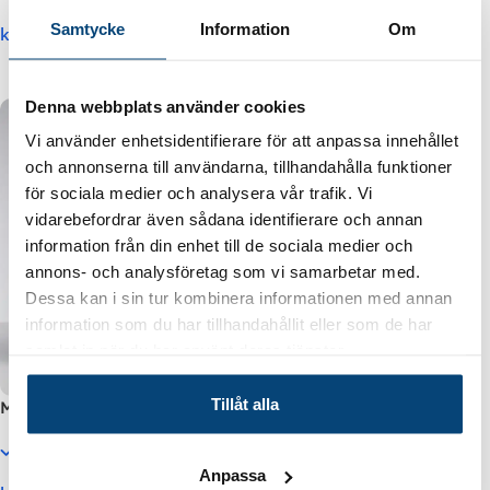
Samtycke
Information
Om
kr
319.00
kr
329.00
inkl. moms
inkl. moms
Läs Mer
Lägg I Kundvagnen
Denna webbplats använder cookies
Vi använder enhetsidentifierare för att anpassa innehållet
och annonserna till användarna, tillhandahålla funktioner
för sociala medier och analysera vår trafik. Vi
vidarebefordrar även sådana identifierare och annan
information från din enhet till de sociala medier och
annons- och analysföretag som vi samarbetar med.
Dessa kan i sin tur kombinera informationen med annan
information som du har tillhandahållit eller som de har
samlat in när du har använt deras tjänster.
Tillåt alla
Monster Hunter Wilds PC
Steam (Digital nedladdning)
Finns i lager
Anpassa