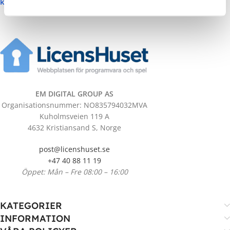
kr
369.00
inkl. moms
Lägg I Kundvagnen
EM DIGITAL GROUP AS
Organisationsnummer: NO835794032MVA
Kuholmsveien 119 A
4632 Kristiansand S, Norge
post@licenshuset.se
+47 40 88 11 19
Öppet: Mån – Fre 08:00 – 16:00
KATEGORIER
INFORMATION