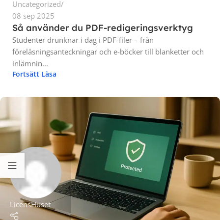
Uncategorized
08 sep 2025
Så använder du PDF-redigeringsverktyg
Studenter drunknar i dag i PDF-filer – från
föreläsningsanteckningar och e-böcker till blanketter och
inlämnin...
Fortsätt Läsa
LicensHuset