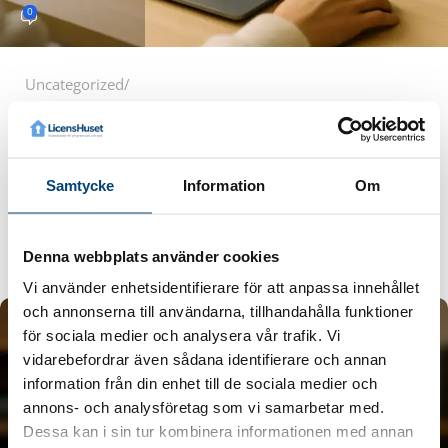
0
Uncategorized
08 sep 2025
Är gratis antivirus tillräckligt säkert för dig
2025?
Vi undersöker vad gratis antivirusprogram erbjuder –
Samtycke
Information
Om
både inbyggda lösningar som Windows Defender och fritt
ti...
Fortsätt Läsa
Denna webbplats använder cookies
Vi använder enhetsidentifierare för att anpassa innehållet
och annonserna till användarna, tillhandahålla funktioner
för sociala medier och analysera vår trafik. Vi
vidarebefordrar även sådana identifierare och annan
information från din enhet till de sociala medier och
annons- och analysföretag som vi samarbetar med.
Dessa kan i sin tur kombinera informationen med annan