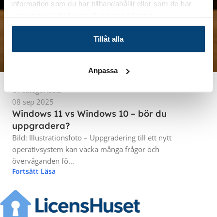
information som du har tillhandahållit eller som de har
samlat in när du har använt deras tjänster.
LicensHuset
Tillåt alla
0
Anpassa
Uncategorized
08 sep 2025
Windows 11 vs Windows 10 – bör du
uppgradera?
Bild: Illustrationsfoto – Uppgradering till ett nytt
operativsystem kan väcka många frågor och
överväganden fö...
Fortsätt Läsa