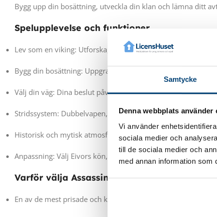
Bygg upp din bosättning, utveckla din klan och lämna ditt avt
Spelupplevelse och funktioner
Lev som en viking: Utforska, plundra och kämpa dig fram i e
Bygg din bosättning: Uppgradera smedja, kasern, långhus oc
Samtycke
Välj din väg: Dina beslut påverkar berättelsen och världen o
Denna webbplats använder 
Stridssystem: Dubbelvapen, brutala attacker och smygande
Vi använder enhetsidentifierar
Historisk och mytisk atmosfär: En perfekt balans mellan fak
sociala medier och analysera 
till de sociala medier och a
Anpassning: Välj Eivors kön, frisyr, tatueringar och utrustnin
med annan information som du 
Varför välja Assassin’s Creed Valhalla?
En av de mest prisade och kompletta Assassin’s Creed-titlarn