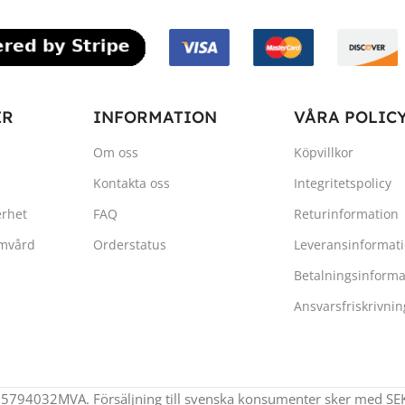
ER
INFORMATION
VÅRA POLIC
Om oss
Köpvillkor
Kontakta oss
Integritetspolicy
erhet
FAQ
Returinformation
emvård
Orderstatus
Leveransinformat
Betalningsinforma
Ansvarsfriskrivnin
35794032MVA. Försäljning till svenska konsumenter sker med SEK