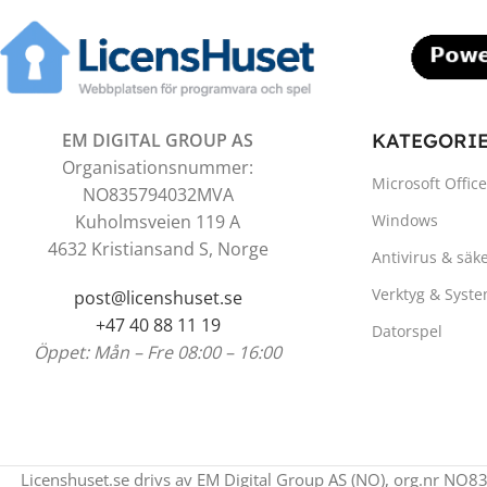
EM DIGITAL GROUP AS
KATEGORI
Organisationsnummer:
Microsoft Office
NO835794032MVA
Kuholmsveien 119 A
Windows
4632 Kristiansand S, Norge
Antivirus & säk
Verktyg & Syst
post@licenshuset.se
+47 40 88 11 19
Datorspel
Öppet: Mån – Fre 08:00 – 16:00
Licenshuset.se drivs av EM Digital Group AS (NO), org.nr NO8