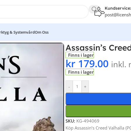
Kundservice:
post@licensh
dows
Datorspel
Antivirus & Säkerhet
Verktyg & Systemvård
Om Oss
Assassin’s Creed
Finns i lager
kr
179.00
inkl
Finns i lager
-
+
SKU:
KG-494069
Köp Assassin’s Creed Valhalla (PC)