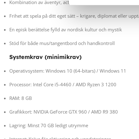
Kombination av äventyr, action och rollspel i en levande vär
Frihet att spela på ditt eget sätt – krigare, diplomat eller upp
En episk berättelse fylld av nordisk kultur och mystik
Stöd för både mus/tangentbord och handkontroll
Systemkrav (minimikrav)
Operativsystem: Windows 10 (64-bitars) / Windows 11
Processor: Intel Core i5-4460 / AMD Ryzen 3 1200
RAM: 8 GB
Grafikkort: NVIDIA GeForce GTX 960 / AMD R9 380
Lagring: Minst 70 GB ledigt utrymme
Internet: Krävs för aktivering och uppdateringar