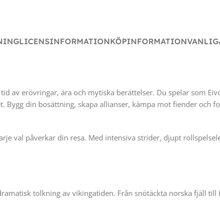
NING
LICENSINFORMATION
KÖPINFORMATION
VANLIG
n tid av erövringar, ära och mytiska berättelser. Du spelar som Eiv
. Bygg din bosättning, skapa allianser, kämpa mot fiender och forma
varje val påverkar din resa. Med intensiva strider, djupt rollspel
 dramatisk tolkning av vikingatiden. Från snötäckta norska fjäll ti