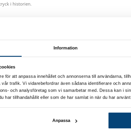
ryck i historien.
n brutal tidsepok
h skapa ett hem för din klan
Information
mkring dig
cookies
 lönnmord
e för att anpassa innehållet och annonserna till användarna, tillh
ta och nordisk mytologi
vår trafik. Vi vidarebefordrar även sådana identifierare och anna
nnons- och analysföretag som vi samarbetar med. Dessa kan i sin
g
har tillhandahållit eller som de har samlat in när du har använt 
a
Anpassa