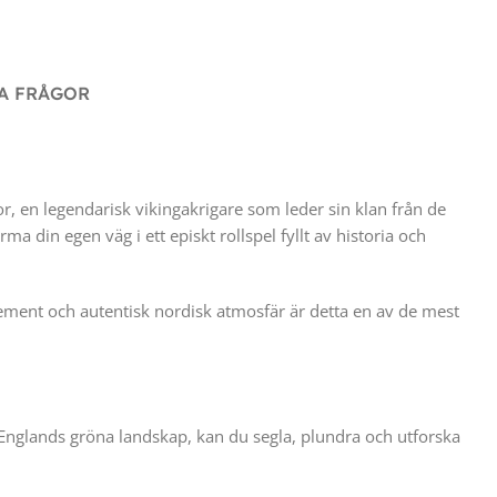
A FRÅGOR
or, en legendarisk vikingakrigare som leder sin klan från de
 din egen väg i ett episkt rollspel fyllt av historia och
selement och autentisk nordisk atmosfär är detta en av de mest
ll Englands gröna landskap, kan du segla, plundra och utforska