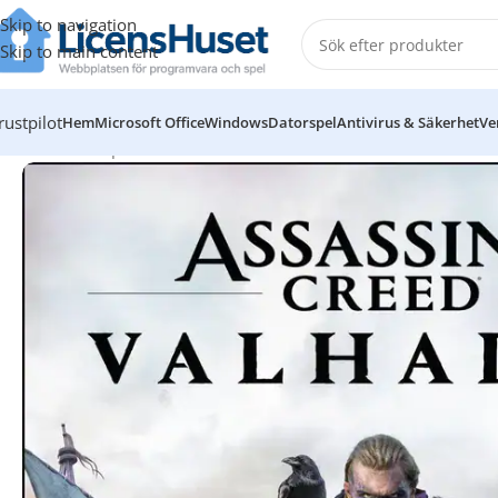
Skip to navigation
Skip to main content
Hem
Microsoft Office
Win
Hem
/
Datorspel
/
Assassin’s Creed Valhalla