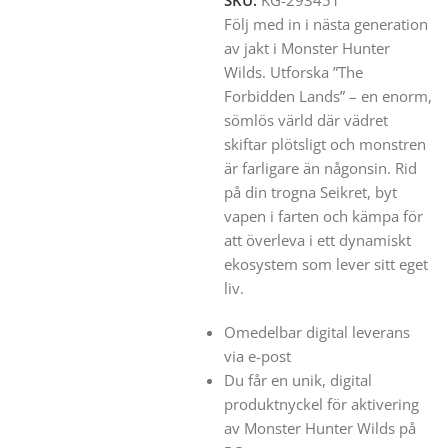
SKU:
KG-293451
Följ med in i nästa generation
av jakt i Monster Hunter
Wilds. Utforska ”The
Forbidden Lands” – en enorm,
sömlös värld där vädret
skiftar plötsligt och monstren
är farligare än någonsin. Rid
på din trogna Seikret, byt
vapen i farten och kämpa för
att överleva i ett dynamiskt
ekosystem som lever sitt eget
liv.
Omedelbar digital leverans
via e-post
Du får en unik, digital
produktnyckel för aktivering
av Monster Hunter Wilds på