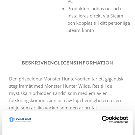
PC
Produkten laddas ner och
installeras direkt via Steam
och kopplas till ditt personliga
Steam-konto
BESKRIVNING
LICENSINFORMATION
Den prisbelönta Monster Hunter-serien tar ett gigantisk
steg framåt med Monster Hunter Wilds. Res till de
mystiska ”Forbidden Lands” som medlem av en
forskningskommission och avslöja hemligheterna i en
miljö som är lika vacker som den är brutal.
Det här är inte bara en jakt – det är en kamp mot
elementen. Världen omkring dig förändras i realtid; från