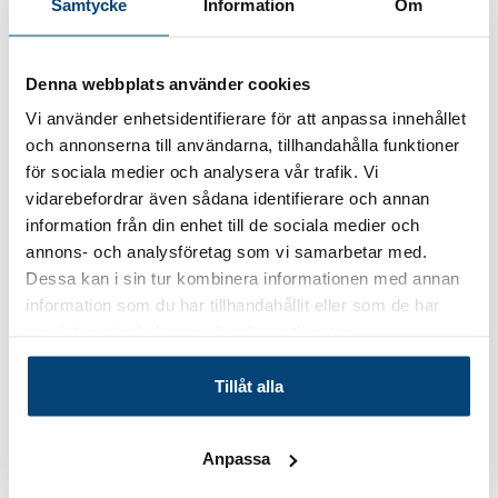
frodiga, livfulla slätter till härjade landskap präglade av
Samtycke
Information
Om
extremt väder. Monstren anpassar sig till dessa
förändringar, och det måste du också göra för att
överleva.
Denna webbplats använder cookies
Vi använder enhetsidentifierare för att anpassa innehållet
Nyckelfunktioner:
och annonserna till användarna, tillhandahålla funktioner
för sociala medier och analysera vår trafik. Vi
En levande, dynamisk värld:
Upplev ett ekosystem
vidarebefordrar även sådana identifierare och annan
med två ansikten. Se världen förvandlas från en brutal
information från din enhet till de sociala medier och
ödemark där rovdjur slåss om knappa resurser, till ett
annons- och analysföretag som vi samarbetar med.
rikt och överflödande landskap fullt av liv när stormen
Dessa kan i sin tur kombinera informationen med annan
har lagt sig.
information som du har tillhandahållit eller som de har
samlat in när du har använt deras tjänster.
Din nya följeslagare – Seikret:
Rid genom det enorma
landskapet på ryggen av en Seikret. Detta smidiga
Tillåt alla
riddjur låter dig snabbt ta dig över svår terräng, glida
genom luften och till och med slipa vapen eller inta
läkande drycker medan du är i rörelse.
Anpassa
Revolutionerande jaktmekanik:
För första gången i