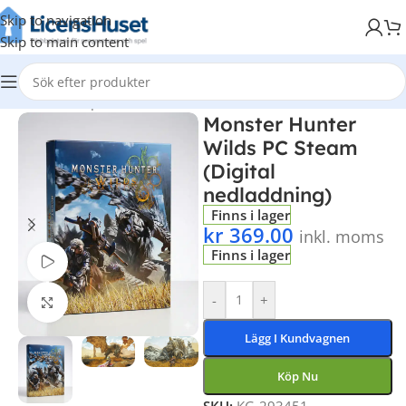
Skip to navigation
Skip to main content
Hem
/
Datorspel
Monster Hunter
Wilds PC Steam
(Digital
nedladdning)
Finns i lager
kr
369.00
inkl. moms
Finns i lager
Titta på video
-
+
Klicka för att förstora
Lägg I Kundvagnen
Köp Nu