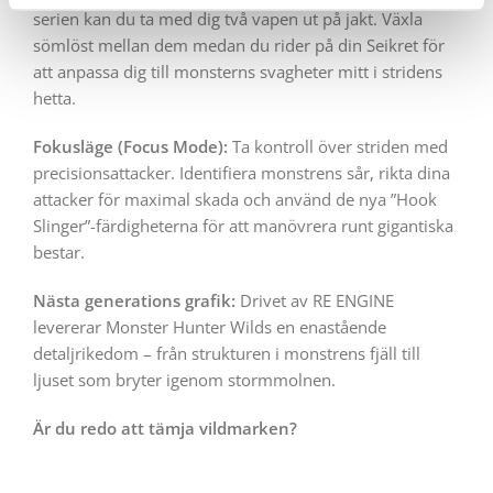
serien kan du ta med dig två vapen ut på jakt. Växla
sömlöst mellan dem medan du rider på din Seikret för
att anpassa dig till monsterns svagheter mitt i stridens
hetta.
Fokusläge (Focus Mode):
Ta kontroll över striden med
precisionsattacker. Identifiera monstrens sår, rikta dina
attacker för maximal skada och använd de nya ”Hook
Slinger”-färdigheterna för att manövrera runt gigantiska
bestar.
Nästa generations grafik:
Drivet av RE ENGINE
levererar Monster Hunter Wilds en enastående
detaljrikedom – från strukturen i monstrens fjäll till
ljuset som bryter igenom stormmolnen.
Är du redo att tämja vildmarken?